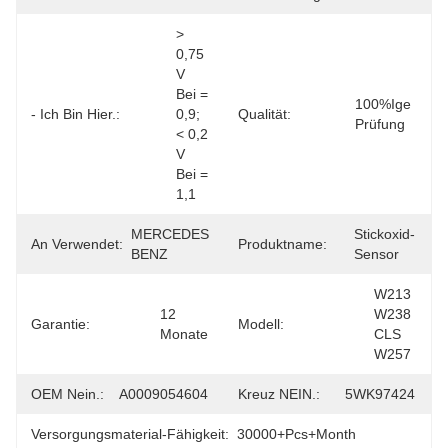
> 
0,75 
V 
Bei = 
100%ige 
- Ich Bin Hier.:
0,9; 
Qualität:
Prüfung
< 0,2 
V 
Bei = 
1,1
MERCEDES 
Stickoxid-
An Verwendet:
Produktname:
BENZ
Sensor
W213 
12 
W238 
Garantie:
Modell:
Monate
CLS 
W257
OEM Nein.:
A0009054604
Kreuz NEIN.:
5WK97424
Versorgungsmaterial-Fähigkeit:
30000+Pcs+Month