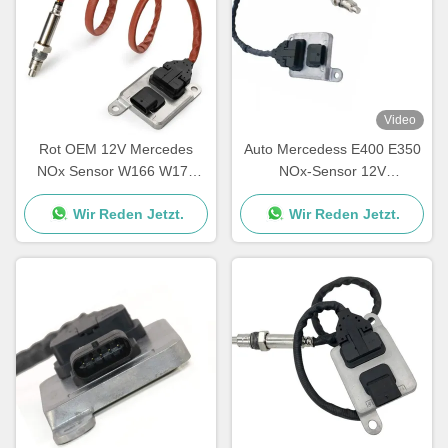
Video
Rot OEM 12V Mercedes
Auto Mercedess E400 E350
NOx Sensor W166 W172
NOx-Sensor 12V
W205 W221 W212 C300
5WK96681C A0009053403
Wir Reden Jetzt.
Wir Reden Jetzt.
ML350