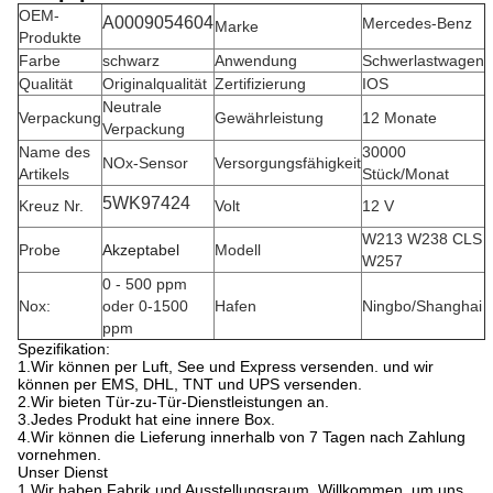
OEM-
A0009054604
Mercedes-Benz
Marke
Produkte
Farbe
schwarz
Anwendung
Schwerlastwagen
Qualität
Originalqualität
Zertifizierung
IOS
Neutrale
Verpackung
Gewährleistung
12 Monate
Verpackung
Name des
30000
NOx-Sensor
Versorgungsfähigkeit
Artikels
Stück/Monat
5WK97424
Kreuz Nr.
Volt
12 V
W213 W238 CLS
Probe
Akzeptabel
Modell
W257
0 - 500 ppm
Nox:
oder 0-1500
Hafen
Ningbo/Shanghai
ppm
Spezifikation:
1.
Wir können per Luft, See und Express versenden. und wir
können per EMS, DHL, TNT und UPS versenden.
2.
Wir bieten Tür-zu-Tür-Dienstleistungen an.
3.
Jedes Produkt hat eine innere Box.
4.
Wir können die Lieferung innerhalb von 7 Tagen nach Zahlung
vornehmen.
Unser Dienst
1.
Wir haben Fabrik und Ausstellungsraum. Willkommen, um uns