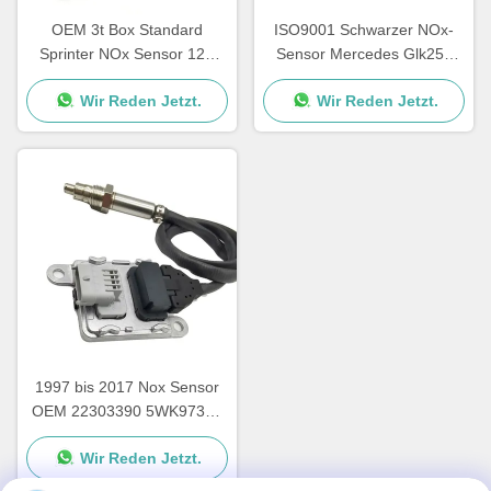
OEM 3t Box Standard
ISO9001 Schwarzer NOx-
Sprinter NOx Sensor 12V
Sensor Mercedes Glk250
A0009050008 5WK96681D
E250 OEM 5WK96682A
Wir Reden Jetzt.
Wir Reden Jetzt.
A0009057000
1997 bis 2017 Nox Sensor
OEM 22303390 5WK97367
für den SUV VOL XC40
Wir Reden Jetzt.