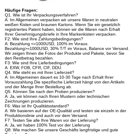
Häufige Fragen:
Q1. Wie ist Ihr Verpackungsverfahren?
A: Im Allgemeinen verpacken wir unsere Waren in neutralen
weißen Kisten und braunen Kartons. Wenn Sie ein gesetzlich
registriertes Patent haben, können wir die Waren nach Erhalt
Ihrer Genehmigungsbriefe in Ihre Markenkisten verpacken.
F2: Wie sind Ihre Zahlungsbedingungen?
A: Bezahlung <=1000USD, 100% im Voraus.
Bezahlung>=1000USD, 30% T/T im Voraus, Balance vor Versand.
Wir zeigen Ihnen die Fotos der Produkte und Pakete, bevor Sie
den Restbetrag bezahlen.
F3: Wie sind Ihre Lieferbedingungen?
A: EXW, FOB, CFR, CIF, DDU.
Q4. Wie steht es mit Ihrer Lieferzeit?
A: Im Allgemeinen dauert es 10-30 Tage nach Erhalt Ihrer
Vorauszahlung.Die spezifische Lieferzeit hängt von den Artikeln
und der Menge Ihrer Bestellung ab.
Q5. Können Sie nach den Proben produzieren?
A: Ja, wir können nach Ihren Mustern oder technischen
Zeichnungen produzieren.
F6: Was ist Ihr Qualitätsstandard?
A: Wir basieren auf der OE-Qualität und testen sie einzeln in der
Produktionslinie und auch vor dem Versand.
F7: Testen Sie alle Ihre Waren vor der Lieferung?
A: Ja, wir haben 100% Test vor der Lieferung
Q8: Wie machen Sie unsere Geschäfts langfristige und gute