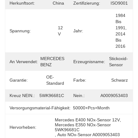
Herkunftsort:
China
Zertifizierung:
ISO9001
1984 
Bis 
12 
1991, 
Spannung:
Jahr:
V
2014 
Bis 
2016
MERCEDES 
Stickoxid-
An Verwendet:
Erzeugnisname:
BENZ
Sensor
OE-
Garantie:
Farbe:
Schwarz
Standard
Kreuz NEIN.:
5WK96681C
Nein.:
A0009053403
Versorgungsmaterial-Fähigkeit:
50000+Pcs+Month
Mercedes E400 NOx-Sensor 12V
, 
Mercedes E350 NOx-Sensor 
Hervorheben:
5WK96681C
, 
Auto NOx-Sensor A0009053403