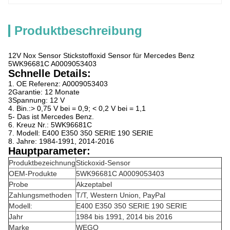
Produktbeschreibung
12V Nox Sensor Stickstoffoxid Sensor für Mercedes Benz
5WK96681C A0009053403
Schnelle Details:
1. OE Referenz: A0009053403
2Garantie: 12 Monate
3Spannung: 12 V
4. Bin.:> 0,75 V bei = 0,9; < 0,2 V bei = 1,1
5- Das ist Mercedes Benz.
6. Kreuz Nr.: 5WK96681C
7. Modell: E400 E350 350 SERIE 190 SERIE
8. Jahre: 1984-1991, 2014-2016
Hauptparameter:
Produktbezeichnung
Stickoxid-Sensor
OEM-Produkte
5WK96681C A0009053403
Probe
Akzeptabel
Zahlungsmethoden
T/T, Western Union, PayPal
Modell:
E400 E350 350 SERIE 190 SERIE
Jahr
1984 bis 1991, 2014 bis 2016
Marke
WEGO