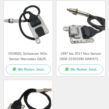
ISO9001 Schwarzer NOx-
1997 bis 2017 Nox Sensor
Sensor Mercedes Glk250
OEM 22303390 5WK97367
E250 OEM 5WK96682A
für den SUV VOL XC40
Wir Reden Jetzt.
Wir Reden Jetzt.
A0009057000