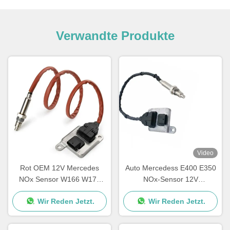
Verwandte Produkte
Video
Rot OEM 12V Mercedes
Auto Mercedess E400 E350
NOx Sensor W166 W172
NOx-Sensor 12V
W205 W221 W212 C300
5WK96681C A0009053403
Wir Reden Jetzt.
Wir Reden Jetzt.
ML350