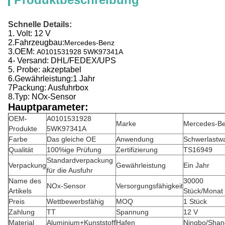
Schnelle Details:
1. Volt: 12 V
2.
Fahrzeugbau:
Mercedes-Benz
3.
OEM:
A0101531928 5WK97341A
4- Versand: DHL/FEDEX/UPS
5. Probe: akzeptabel
6.
Gewährleistung:
1 Jahr
7Packung: Ausfuhrbox
8.
Typ: NOx-Sensor
Hauptparameter:
OEM-
A0101531928
Marke
Mercedes-B
Produkte
5WK97341A
Farbe
Das gleiche OE
Anwendung
Schwerlastw
Qualität
100%ige Prüfung
Zertifizierung
TS16949
Standardverpackung
Verpackung
Gewährleistung
Ein Jahr
für die Ausfuhr
Name des
30000
NOx-Sensor
Versorgungsfähigkeit
Artikels
Stück/Monat
Preis
Wettbewerbsfähig
MOQ
1 Stück
Zahlung
TT
Spannung
12 V
Material
Aluminium+Kunststoff
Hafen
Ningbo/Shan