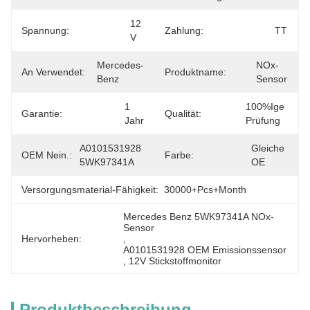
12 
Spannung:
Zahlung:
TT
V
Mercedes-
NOx-
An Verwendet:
Produktname:
Benz
Sensor
1 
100%ige 
Garantie:
Qualität:
Jahr
Prüfung
A0101531928 
Gleiche 
OEM Nein.:
Farbe:
5WK97341A
OE
Versorgungsmaterial-Fähigkeit:
30000+Pcs+Month
Mercedes Benz 5WK97341A NOx-
Sensor
Hervorheben:
, 
A0101531928 OEM Emissionssensor
, 
12V Stickstoffmonitor
Produktbeschreibung