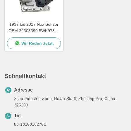
1997 bis 2017 Nox Sensor
OEM 22303390 5WK97367
für den SUV VOL XC40
Wir Reden Jetzt.
Schnellkontakt
Adresse
Xi'ao-Industrie-Zone, Ruian-Stadt, Zhejiang Pro, China
325200
Tel.
86-18100162701