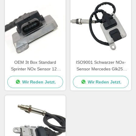
OEM 3t Box Standard
ISO9001 Schwarzer NOx-
Sprinter NOx Sensor 12V
Sensor Mercedes Glk250
A0009050008 5WK96681D
E250 OEM 5WK96682A
Wir Reden Jetzt.
Wir Reden Jetzt.
A0009057000