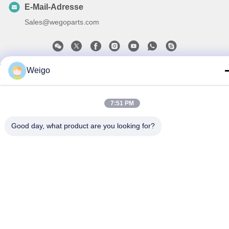
E-Mail-Adresse
Sales@wegoparts.com
Weigo
Datenschutzrichtlinie
|
Sitemap
| China gut Qualität Maschine
NOx-Sensor Lieferant. Urheberrecht © 2022-2026 Ruian wego
auto parts co.,ltd - Alle. Alle Rechte vorbehalten.
7:51 PM
Good day, what product are you looking for?