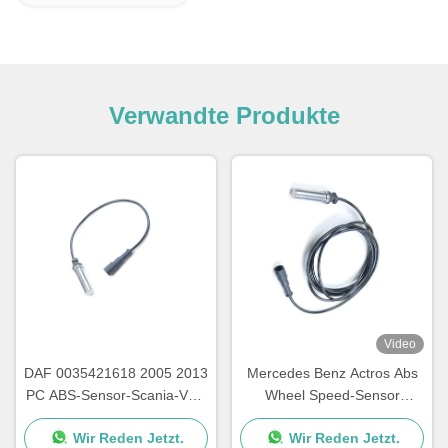
Verwandte Produkte
Video
DAF 0035421618 2005 2013
Mercedes Benz Actros Abs
PC ABS-Sensor-Scania-VOL
Wheel Speed-Sensor
1506004 5021170124
4410624870 4410329410
Wir Reden Jetzt.
Wir Reden Jetzt.
0035423518