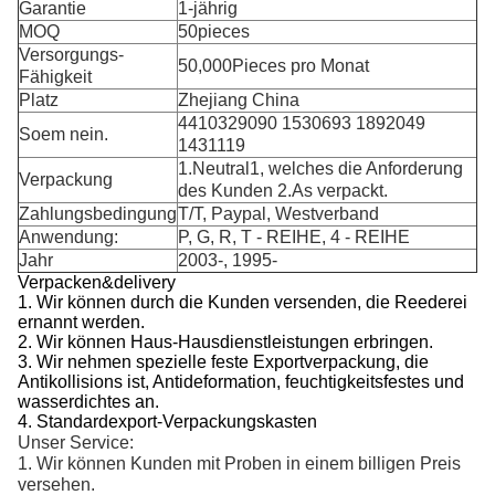
Garantie
1-jährig
MOQ
50pieces
Versorgungs-
50,000Pieces pro Monat
Fähigkeit
Platz
Zhejiang China
4410329090 1530693 1892049
Soem nein.
1431119
1.Neutral1, welches die Anforderung
Verpackung
des Kunden 2.As verpackt.
Zahlungsbedingung
T/T, Paypal, Westverband
Anwendung:
P, G, R, T - REIHE, 4 - REIHE
Jahr
2003-, 1995-
Verpacken&delivery
1. Wir können durch die Kunden versenden, die Reederei
ernannt werden.
2.
Wir können Haus-Hausdienstleistungen erbringen.
3. Wir nehmen spezielle feste Exportverpackung, die
Antikollisions ist, Antideformation, feuchtigkeitsfestes und
wasserdichtes an.
4. Standardexport-Verpackungskasten
Unser Service:
1. Wir können Kunden mit Proben in einem billigen Preis 
versehen.