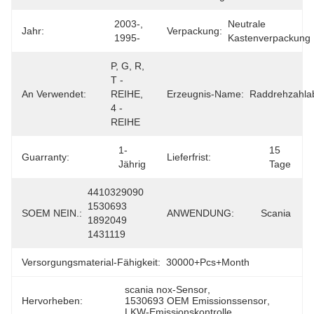
2003-, 
Neutrale 
Jahr:
Verpackung:
1995-
Kastenverpackung
P, G, R, 
T - 
An Verwendet:
REIHE, 
Erzeugnis-Name:
Raddrehzahlab
4 - 
REIHE
1-
15 
Guarranty:
Lieferfrist:
Jährig
Tage
4410329090 
1530693 
SOEM NEIN.:
ANWENDUNG:
Scania
1892049 
1431119
Versorgungsmaterial-Fähigkeit:
30000+Pcs+Month
scania nox-Sensor
, 
Hervorheben:
1530693 OEM Emissionssensor
, 
LKW-Emissionskontrolle