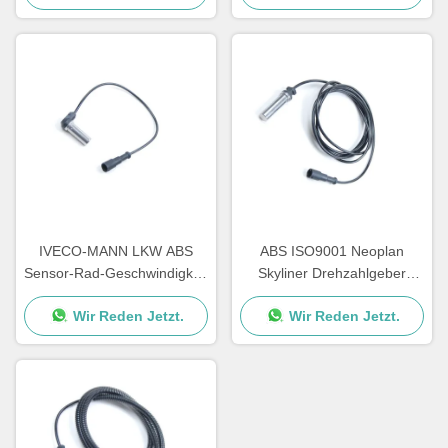
IVECO-MANN LKW ABS
ABS ISO9001 Neoplan
Sensor-Rad-Geschwindigkeit
Skyliner Drehzahlgeber
1987 1784588 5021170125
A0015428818 0015423318
Wir Reden Jetzt.
Wir Reden Jetzt.
1506005