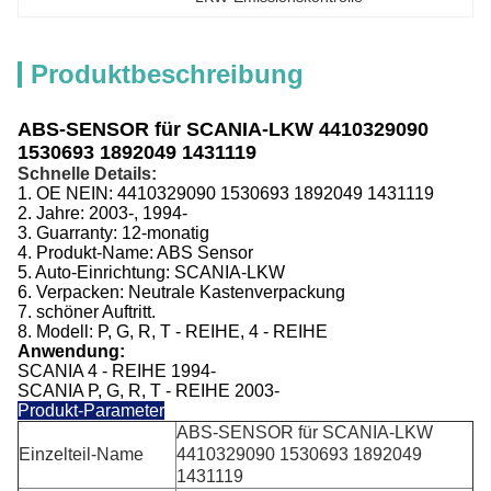
Produktbeschreibung
ABS-SENSOR für SCANIA-LKW 4410329090
1530693 1892049 1431119
Schnelle Details:
1.
OE NEIN:
4410329090 1530693 1892049 1431119
2. Jahre: 2003-, 1994-
3.
Guarranty: 12-monatig
4.
Produkt-Name: ABS Sensor
5.
Auto-Einrichtung:
SCANIA-LKW
6.
Verpacken: Neutrale Kastenverpackung
7. schöner Auftritt.
8.
Modell:
P, G, R, T - REIHE, 4 - REIHE
Anwendung:
SCANIA 4 - REIHE 1994-
SCANIA P, G, R, T - REIHE 2003-
Produkt-Parameter
ABS-SENSOR für SCANIA-LKW
Einzelteil-Name
4410329090 1530693 1892049
1431119