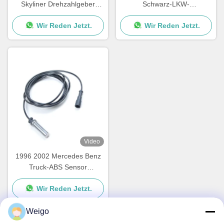
Skyliner Drehzahlgeber
Schwarz-LKW-
A0015428818 0015423318
Drehzahlgeber 4410328790
Wir Reden Jetzt.
Wir Reden Jetzt.
3029023300 1506003
Video
1996 2002 Mercedes Benz
Truck-ABS Sensor
0025423818 1518009
Wir Reden Jetzt.
4410324300
Weigo