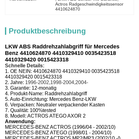
Actros Radgeschwindigkeitssensor 
4410624870
Produktbeschreibung
LKW ABS Raddrehzahlabgriff für Mercedes
Benz 4410624870 4410329410 0035423518
4410329420 0015423318
Schnelle Details:
1.
OE NEIN:
4410624870 4410329410 0035423518
4410329420 0015423318
2. Jahre:
1996-2002,1998-2004,2004-
3.
Garantie: 12-monatig
4.
Produkt-Name:
Raddrehzahlabgriff
5.
Auto-Einrichtung:
Mercedes Benz-LKW
6.
Verpacken:
Neutraler verpackender Kasten
7.
Qualität:
100%tested
8.
Modell:
ACTROS ATEGO AXOR 2
Anwendung:
MERCEDES-BENZ ACTROS (1996/04 - 2002/10)
MERCEDES-BENZ ATEGO (1998/01 - 2004/10)
MERCEDES-BENZ ACTROS MP2/MP3 (2002/10 -/)