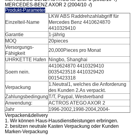
MERCEDES-BENZ AXOR 2 (2004/10 -/)
Produkt-Parameter
LKW ABS Raddrehzahlabgriff für
Einzelteil-Name
Mercedes Benz 4410624870
4410329410
Garantie
1-jährig
MOQ
20pieces
Versorgungs-
20,000Pieces pro Monat
Fähigkeit
UHRKETTE Hafen
Ningbo, Shanghai
4410624870 4410329410
Soem nein.
0035423518 4410329420
0015423318
1.Neutral1, welches die Anforderung
Verpackung
des Kunden 2.As verpackt.
Zahlungsbedingung
T/T, Paypal, Westverband
Anwendung:
ACTROS ATEGO AXOR 2
Jahr
1996-2002,1998-2004,2004-
Verpacken&delivery
1. Wir können Haus-Hausdienstleistungen erbringen.
2.
besitzen neutrale Kasten Verpackung oder Kunden
Marken-Verpackung