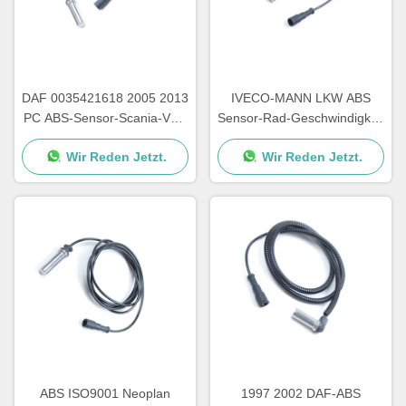
DAF 0035421618 2005 2013
IVECO-MANN LKW ABS
PC ABS-Sensor-Scania-VOL
Sensor-Rad-Geschwindigkeit
1506004 5021170124
1987 1784588 5021170125
Wir Reden Jetzt.
Wir Reden Jetzt.
1506005
ABS ISO9001 Neoplan
1997 2002 DAF-ABS