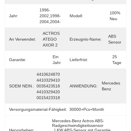
1996-
100% 
Jahr:
2002,1998-
Modell:
Neu
2004,2004-
ACTROS 
ABS 
An Verwendet:
ATEGO 
Erzeugnis-Name:
Sensor
AXOR 2
Ein 
25 
Garantie:
Lieferfrist:
Jahr
Tage
4410624870 
4410329410 
Mercedes 
SOEM NEIN.:
0035423518 
ANWENDUNG:
Benz
4410329420 
0015423318
Versorgungsmaterial-Fähigkeit:
30000+Pcs+Month
Mercedes-Benz Actros ABS-
Radgeschwindigkeitssensor
Hervorheben:
, 
LKW ABS-Sensor mit Garantie
, 