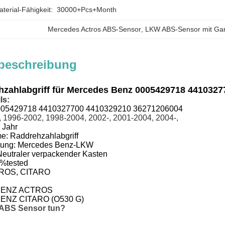
erial-Fähigkeit:
30000+Pcs+Month
Mercedes Actros ABS-Sensor
, 
LKW ABS-Sensor mit Gar
beschreibung
zahlabgriff für Mercedes Benz 0005429718 441032
ls:
005429718 4410327700 4410329210 36271206004
, 1996-2002, 1998-2004, 2002-, 2001-2004, 2004-,
 Jahr
me:
Raddrehzahlabgriff
tung:
Mercedes Benz-LKW
Neutraler verpackender Kasten
%tested
ROS, CITARO
ENZ ACTROS
NZ CITARO (O530 G)
 ABS Sensor tun?