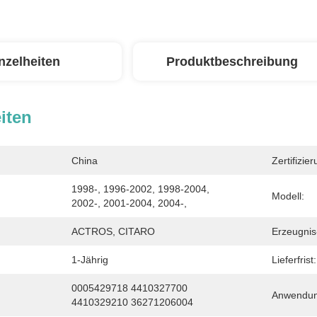
nzelheiten
Produktbeschreibung
iten
China
Zertifizier
1998-, 1996-2002, 1998-2004, 
Modell:
2002-, 2001-2004, 2004-,
ACTROS, CITARO
Erzeugni
1-Jährig
Lieferfrist:
0005429718 4410327700 
Anwendun
4410329210 36271206004