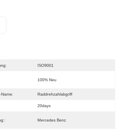
ung:
ISO9001
100% Neu
s-Name:
Raddrehzahlabgriff
20days
g::
Mercedes Benz