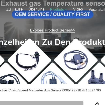
Zu Hause
Über Uns
Video
Produits
nzelheiten Zu Den Produk
ctros Citaro Speed Mercedes Abs Sensor 0005429718 4410327700