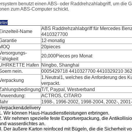
ersystem benutzt einen ABS- oder Raddrehzahlabgriff, um die
ionen zum ABS-Computer schickt.
eter
ABS Raddrehzahlabgriff für Mercedes Be
Einzelteil-Name
4410327700
Garantie
12-monatig
MOQ
20pieces
Versorgungs-
20,000Pieces pro Monat
Fähigkeit
UHRKETTE Hafen
Ningbo, Shanghai
Soem nein.
0005429718 4410327700 4410329210 36
1.Neutral1, welches die Anforderung des 
Verpackung
verpackt.
Zahlungsbedingung
T/T, Paypal, Westverband
Anwendung:
ACTROS, CITARO
Jahr
1998-, 1996-2002, 1998-2004, 2002-, 2001-
Verpacken&delivery
1. Wir können Haus-Hausdienstleistungen erbringen.
2.
Wir nehmen spezielle feste Exportverpackung, die Antikollision
und wasserdichtes an.
3. Der äußere Karton reinfoced mit Bügeln, die die Sicherheit 