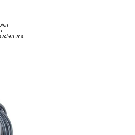
pien
n.
suchen uns.