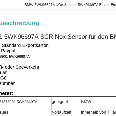
BMW 5WK96697A NOx-Sensor
, 
5WK96697A Ersatz-Emi
beschreibung
1 5WK96697A SCR Nox Sensor für den BM
 Standard-Exportkarton
 Paypal
8901 5WK96697A
ft- oder Seeverkehr
uer
EGO
nehmbar
eter:
geeignet
BMW
51878901 5WK96697A
eues
Vorlaufzeit
innerhalb von 7 T