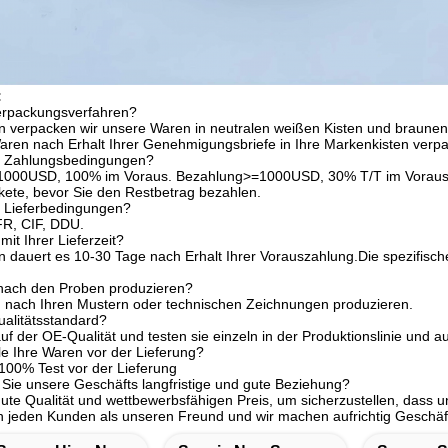
:
Verpackungsverfahren?
n verpacken wir unsere Waren in neutralen weißen Kisten und braunen K
aren nach Erhalt Ihrer Genehmigungsbriefe in Ihre Markenkisten verp
re Zahlungsbedingungen?
1000USD, 100% im Voraus. Bezahlung>=1000USD, 30% T/T im Voraus, B
ete, bevor Sie den Restbetrag bezahlen.
e Lieferbedingungen?
R, CIF, DDU.
mit Ihrer Lieferzeit?
n dauert es 10-30 Tage nach Erhalt Ihrer Vorauszahlung.Die spezifische
nach den Proben produzieren?
n nach Ihren Mustern oder technischen Zeichnungen produzieren.
ualitätsstandard?
auf der OE-Qualität und testen sie einzeln in der Produktionslinie und 
lle Ihre Waren vor der Lieferung?
 100% Test vor der Lieferung
ie unsere Geschäfts langfristige und gute Beziehung?
 gute Qualität und wettbewerbsfähigen Preis, um sicherzustellen, dass u
n jeden Kunden als unseren Freund und wir machen aufrichtig Geschä