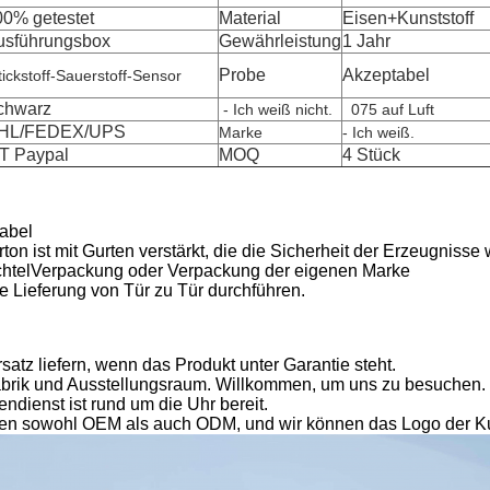
00% getestet
Material
Eisen+Kunststoff
usführungsbox
Gewährleistung
1 Jahr
Probe
Akzeptabel
tickstoff-Sauerstoff-Sensor
chwarz
- Ich weiß nicht.
075 auf Luft
HL/FEDEX/UPS
Marke
- Ich weiß.
/T Paypal
MOQ
4 Stück
abel
on ist mit Gurten verstärkt, die die Sicherheit der Erzeugniss
htel
Verpackung oder Verpackung der eigenen Marke
e Lieferung von Tür zu Tür durchführen.
atz liefern, wenn das Produkt unter Garantie steht.
brik und Ausstellungsraum. Willkommen, um uns zu besuchen.
dienst ist rund um die Uhr bereit.
ren sowohl OEM als auch ODM, und wir können das Logo der K