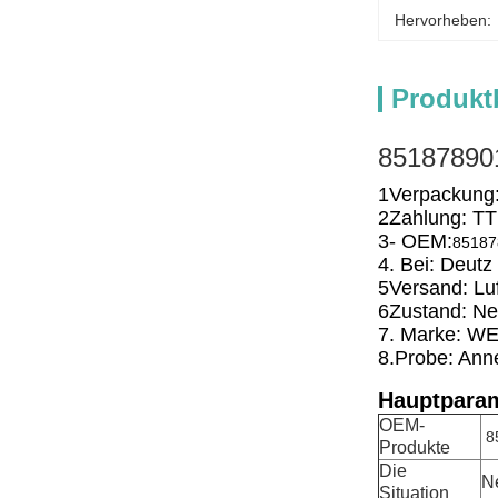
Hervorheben:
Produkt
85187890
1Verpackung:
2Zahlung: TT
3- OEM:
85187
4. Bei: Deutz
5Versand: Lu
6Zustand: Ne
7. Marke: W
8.Probe: An
Hauptparam
OEM-
8
Produkte
Die
N
Situation