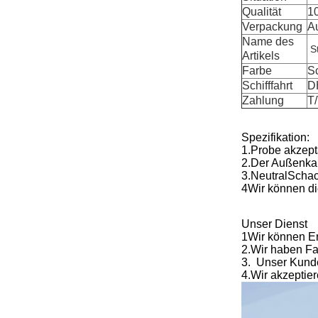
Qualität
1
Verpackung
A
Name des
S
Artikels
Farbe
S
Schifffahrt
D
Zahlung
T
Spezifikation:
1.
Probe akzept
2.
Der Außenkart
3.
Neutral
Schac
4Wir können di
Unser Dienst
1Wir können Ers
2.
Wir haben Fa
3.
Unser Kunden
4.
Wir akzeptie