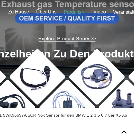
Zu Hause
Über Uns
Video
Produits
nzelheiten Zu Den Produk
 5WK96697A SCR Nox Sensor für den BMW 1 2 3 5 6 7 8er X5 X6