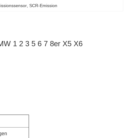
ssionssensor
, 
SCR-Emission
W 1 2 3 5 6 7 8er X5 X6
agen