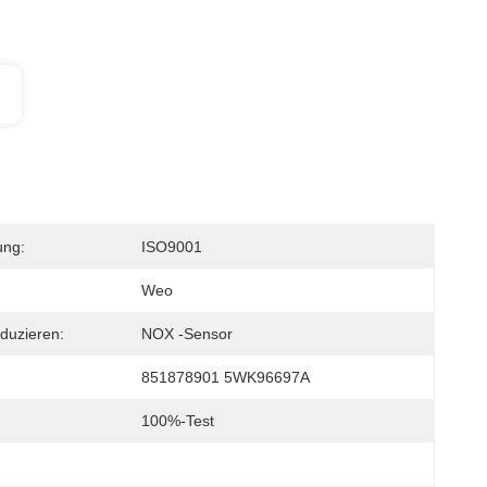
ung:
ISO9001
Weo
duzieren:
NOX -Sensor
851878901 5WK96697A
100%-Test