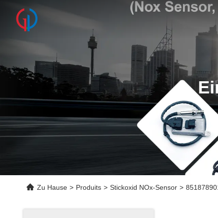
Ei
Zu Hause
>
Produits
>
Stickoxid NOx-Sensor
>
851878901