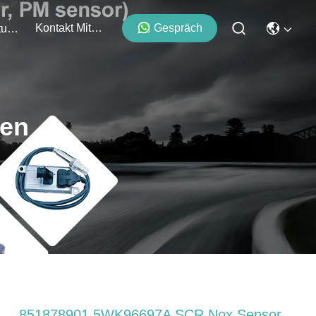
Kontakt Mit Uns
Gespräch
Veranstaltungen
ten
851878901 5WK96697A SCR Nox Sensor