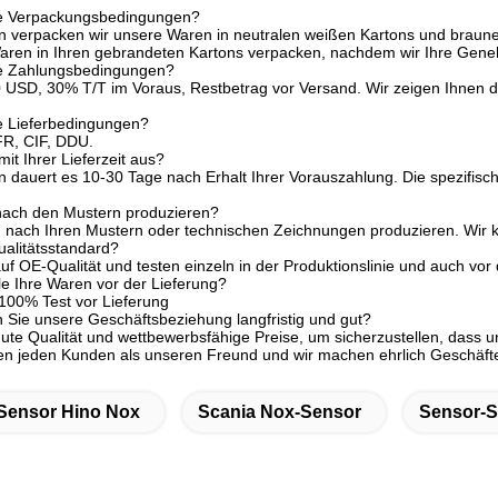
re Verpackungsbedingungen?
n verpacken wir unsere Waren in neutralen weißen Kartons und braune
Waren in Ihren gebrandeten Kartons verpacken, nachdem wir Ihre Gen
re Zahlungsbedingungen?
USD, 30% T/T im Voraus, Restbetrag vor Versand. Wir zeigen Ihnen d
e Lieferbedingungen?
R, CIF, DDU.
mit Ihrer Lieferzeit aus?
n dauert es 10-30 Tage nach Erhalt Ihrer Vorauszahlung. Die spezifisch
nach den Mustern produzieren?
en nach Ihren Mustern oder technischen Zeichnungen produzieren. Wir
ualitätsstandard?
auf OE-Qualität und testen einzeln in der Produktionslinie und auch vo
lle Ihre Waren vor der Lieferung?
 100% Test vor Lieferung
n Sie unsere Geschäftsbeziehung langfristig und gut?
 gute Qualität und wettbewerbsfähige Preise, um sicherzustellen, dass u
ren jeden Kunden als unseren Freund und wir machen ehrlich Geschäfte
Sensor Hino Nox
Scania Nox-Sensor
Sensor-S