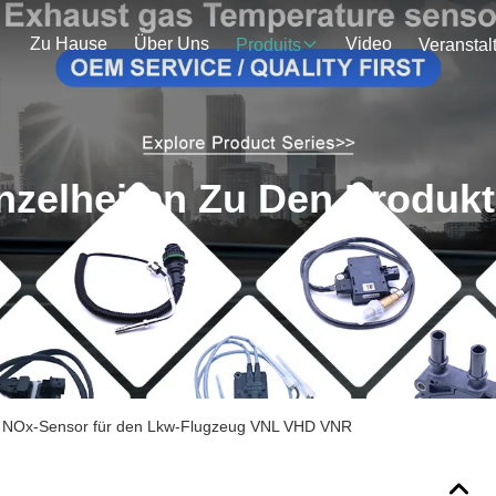
Zu Hause
Über Uns
Video
Produits
nzelheiten Zu Den Produk
 NOx-Sensor für den Lkw-Flugzeug VNL VHD VNR