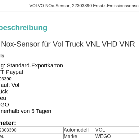
VOLVO NOx-Sensor
, 
22303390 Ersatz-Emissionssenso
beschreibung
 Nox-Sensor für Vol Truck VNL VHD VNR
ls
g: Standard-Exportkarton
TT Paypal
03390
auf: V
ol
ück
Neu
EGO
nnerhalb von 5 Tagen
eter:
Automodell
VOL
2303390
eu
Marke
WEGO