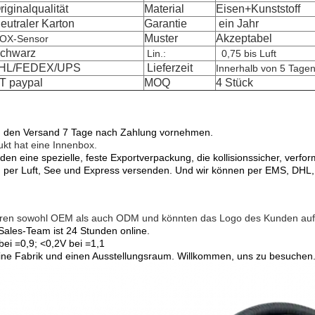
iginalqualität
Material
Eisen+Kunststoff
eutraler Karton
Garantie
ein Jahr
Muster
Akzeptabel
OX-Sensor
chwarz
Lin.:
0,75 bis Luft
HL/FEDEX/UPS
Lieferzeit
Innerhalb von 5 Tage
/T paypal
MOQ
4 Stück
 den Versand 7 Tage nach Zahlung vornehmen.
kt hat eine Innenbox.
en eine spezielle, feste Exportverpackung, die kollisionssicher, verfor
 per Luft, See und Express versenden. Und wir können per EMS, DHL
eren sowohl OEM als auch ODM und könnten das Logo des Kunden auf
Sales-Team ist 24 Stunden online.
bei =0,9; <0,2V bei =1,1
ine Fabrik und einen Ausstellungsraum. Willkommen, uns zu besuchen