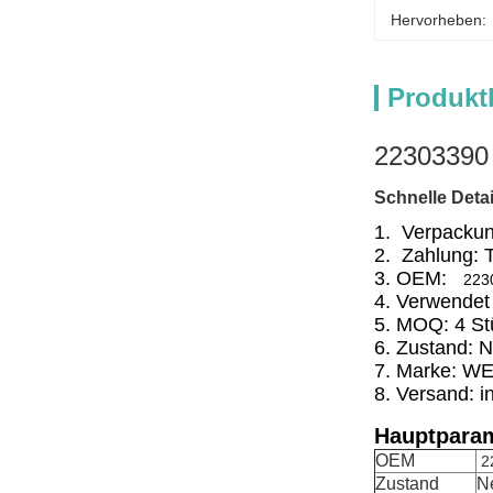
Hervorheben:
Produkt
22303390
Schnelle Detai
1. Verpackun
2. Zahlung: 
3. OEM:
223
4. Verwendet 
5. MOQ: 4 St
6. Zustand: 
7. Marke: W
8. Versand: i
Hauptparam
OEM
2
Zustand
N