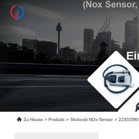
Ei
Zu Hause
>
Produits
>
Stickoxid NOx-Sensor
>
22303390