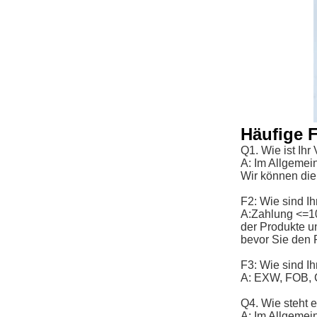
Häufige 
Q1. Wie ist Ih
A: Im Allgemei
Wir können di
F2: Wie sind 
A:
Zahlung <=1
der Produkte u
bevor Sie den 
F3: Wie sind I
A: EXW, FOB, 
Q4. Wie steht es
A: Im Allgemei