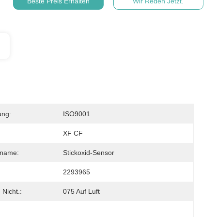
Beste Preis Erhalten
Wir Reden Jetzt.
ung:
ISO9001
XF CF
sname:
Stickoxid-Sensor
2293965
 Nicht.:
075 Auf Luft