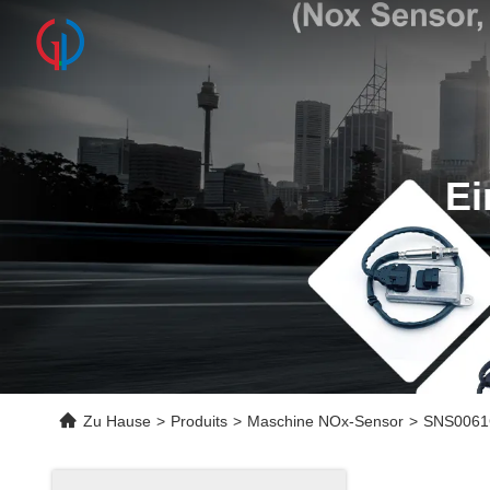
Ei
Zu Hause
>
Produits
>
Maschine NOx-Sensor
>
SNS0061G