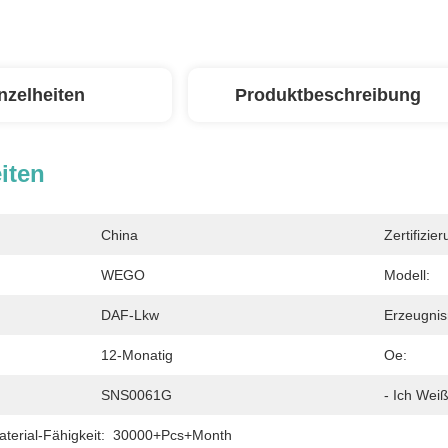
nzelheiten
Produktbeschreibung
iten
China
Zertifizier
WEGO
Modell:
DAF-Lkw
Erzeugni
12-Monatig
Oe:
SNS0061G
- Ich Weiß
erial-Fähigkeit:
30000+Pcs+Month