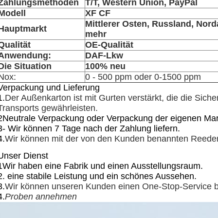
Zahlungsmethoden
T/T, Western Union, PayPal
Modell
XF CF
Mittlerer Osten, Russland, Nor
Hauptmarkt
mehr
Qualität
OE-Qualität
Anwendung:
DAF-Lkw
Die Situation
100% neu
Nox:
0 - 500 ppm oder 0-1500 ppm
Verpackung und Lieferung
1.
Der Außenkarton ist mit Gurten verstärkt, die die Sich
Transports gewährleisten.
2Neutrale Verpackung oder Verpackung der eigenen Ma
3- Wir können 7 Tage nach der Zahlung liefern.
4.
Wir können mit der von den Kunden benannten Reeder
Unser Dienst
1Wir haben eine Fabrik und einen Ausstellungsraum.
2. eine stabile Leistung und ein schönes Aussehen.
3.
Wir können unseren Kunden einen One-Stop-Service b
4.
Proben annehmen