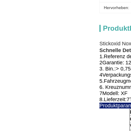
Hervorheben:
Produkt
Stickoxid N
Schnelle Det
1.
Referenz d
2Garantie: 1
3. Bin.:> 0,75
4Verpackungs
5.
Fahrzeugmo
6. Kreuznum
7Modell: XF
8.
Lieferzeit:7
Produktparam