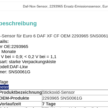
Daf-Nox-Sensor
, 
2293965 Ersatz-Emissionssensor
, 
Eur
beschreibung
ox-Sensor für Euro 6 DAF XF CF OEM 2293965 SNS006
ails:
er OE:
2293965
2 Monate
 V bei = 0,9; < 0,2 V bei = 1,1
art: starke Verpackungskiste
dell:
DAF-Lkw
mer: SNS0061G
Tage
eter
Produktbezeichnung
Stickoxid-Sensor
OEM-Produkte
2293965 SNS0061G
Vorlaufzeit
7 Tage