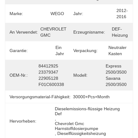
2012-
Marke:
WEGO
Jahr:
2016
CHEVROLET 
DEF-
An Verwendet:
Erzeugnisname:
GMC
Heizung
Ein 
Neutraler 
Garantie:
Verpackung:
Jahr
Kasten
84412925 
Express 
23379347 
2500/3500 
OEM-Nr.:
Modell:
22905128 
Savana 
F01C600338
2500/3500
Versorgungsmaterial-Fähigkeit:
30000+Pcs+Month
Dieselemissions-flüssige Heizung 
Def
, 
Hervorheben:
Chevrolet Gmc 
Harnstoffdosierpumpe
, 
Dieselflüssigkeitsheizung