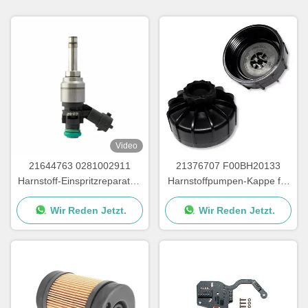
Video
21644763 0281002911
21376707 F00BH20133
Harnstoff-Einspritzreparatur-
Harnstoffpumpen-Kappe für
Kit für LKW-
Adblue-Pumpenteile
Wir Reden Jetzt.
Wir Reden Jetzt.
Harnstoffpumpenteile