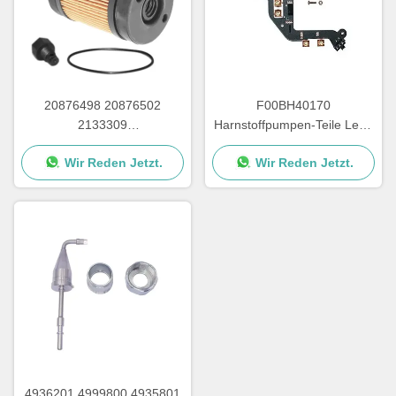
20876498 20876502
F00BH40170
2133309
Harnstoffpumpen-Teile Lead
Harnstoffpumpenfilter für
Frame für Harnstoffpumpen-
Wir Reden Jetzt.
Wir Reden Jetzt.
Reparaturteile von Adblue-
Leiterplatte
Pumpen
4936201 4999800 4935801