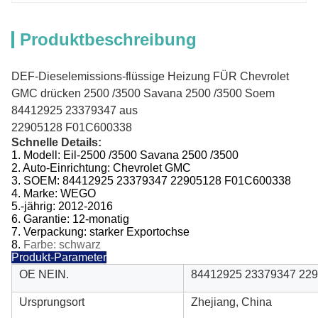
Produktbeschreibung
DEF-Dieselemissions-flüssige Heizung FÜR Chevrolet
GMC drücken 2500 /3500 Savana 2500 /3500 Soem
84412925 23379347 aus
22905128 F01C600338
Schnelle Details:
1.
Modell:
Eil-2500 /3500 Savana 2500 /3500
2.
Auto-Einrichtung:
Chevrolet GMC
3.
SOEM:
84412925 23379347 22905128 F01C600338
4. Marke: WEGO
5.-jährig
:
2012-2016
6.
Garantie: 12-monatig
7.
Verpackung: starker Exportochse
8.
Farbe: schwarz
Produkt-Parameter
OE NEIN.
84412925 23379347 22
Ursprungsort
Zhejiang, China