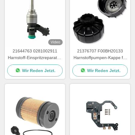
Video
21644763 0281002911
21376707 F00BH20133
Harnstoff-Einspritzreparatur-
Harnstoffpumpen-Kappe für
Kit für LKW-
Adblue-Pumpenteile
Wir Reden Jetzt.
Wir Reden Jetzt.
Harnstoffpumpenteile