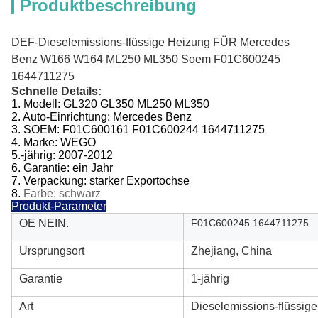
Produktbeschreibung
DEF-Dieselemissions-flüssige Heizung FÜR Mercedes
Benz W166 W164 ML250 ML350 Soem
F01C600245
1644711275
Schnelle Details:
1.
Modell:
GL320 GL350 ML250 ML350
2.
Auto-Einrichtung:
Mercedes Benz
3.
SOEM:
F01C600161 F01C600244 1644711275
4. Marke: WEGO
5.-jährig
:
2007-2012
6.
Garantie: ein Jahr
7.
Verpackung: starker Exportochse
8.
Farbe: schwarz
Produkt-Parameter
OE NEIN.
F01C600245 1644711275
Ursprungsort
Zhejiang, China
Garantie
1-jährig
Art
Dieselemissions-flüssig