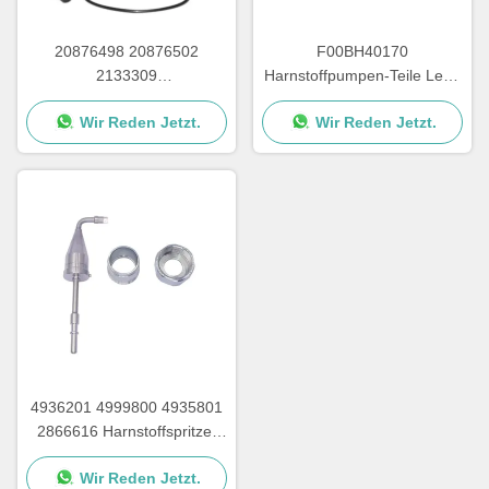
20876498 20876502
F00BH40170
2133309
Harnstoffpumpen-Teile Lead
Harnstoffpumpenfilter für
Frame für Harnstoffpumpen-
Wir Reden Jetzt.
Wir Reden Jetzt.
Reparaturteile von Adblue-
Leiterplatte
Pumpen
4936201 4999800 4935801
2866616 Harnstoffspritzer
mit Schraubenmutter für
Wir Reden Jetzt.
Cummins-Harnstoffpumpen