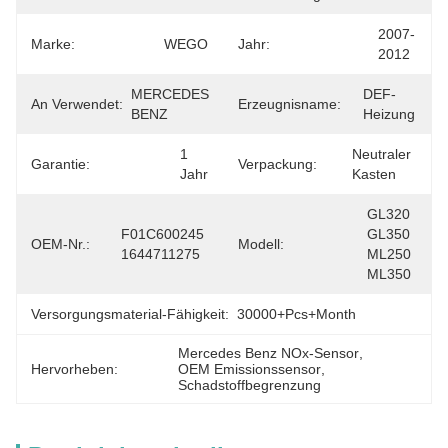
2007-
Marke:
WEGO
Jahr:
2012
MERCEDES 
DEF-
An Verwendet:
Erzeugnisname:
BENZ
Heizung
1 
Neutraler 
Garantie:
Verpackung:
Jahr
Kasten
GL320 
F01C600245 
GL350 
OEM-Nr.:
Modell:
1644711275
ML250 
ML350
Versorgungsmaterial-Fähigkeit:
30000+Pcs+Month
Mercedes Benz NOx-Sensor
, 
Hervorheben:
OEM Emissionssensor
, 
Schadstoffbegrenzung