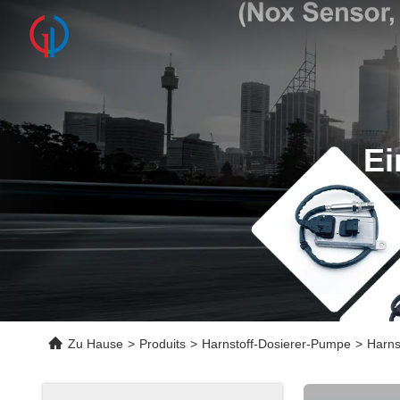
Ei
Zu Hause
>
Produits
>
Harnstoff-Dosierer-Pumpe
>
Harns