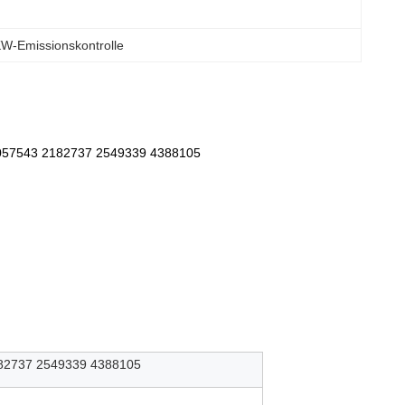
W-Emissionskontrolle
057543 2182737 2549339 4388105
82737 2549339 4388105