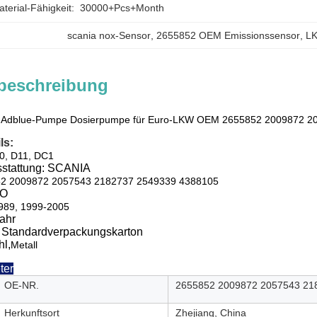
erial-Fähigkeit:
30000+Pcs+Month
scania nox-Sensor
, 
2655852 OEM Emissionssensor
, 
LK
beschreibung
 Adblue-Pumpe Dosierpumpe für Euro-LKW OEM 2655852 2009872 2
ls:
0, D11, DC1
stattung:
SCANIA
2 2009872 2057543 2182737 2549339 4388105
GO
989, 1999-2005
Jahr
: Standardverpackungskarton
hl,
Metall
ter
OE-NR.
2655852 2009872 2057543 21
Herkunftsort
Zhejiang, China