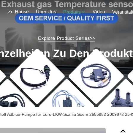
Zu Hause
Über Uns
Video
Produits
nzelheiten Zu Den Produk
toff Adblue-Pumpe für Euro-LKW-Scania Soem 2655852 2009872 25