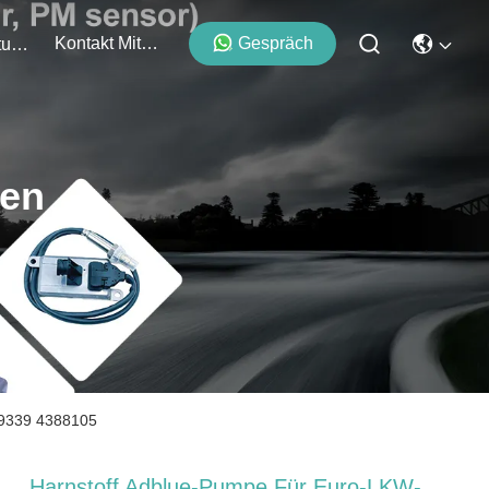
Kontakt Mit Uns
Gespräch
Veranstaltungen
ten
49339 4388105
Harnstoff Adblue-Pumpe Für Euro-LKW-