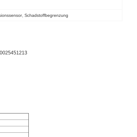
ionssensor
, 
Schadstoffbegrenzung
A0025451213