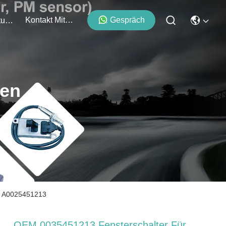
Kontakt Mit Uns
Gespräch
Veranstaltungen
ten
 / A0025451213
OEM 0035451213 Fensterschalter Für