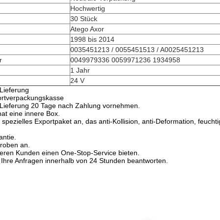
Hochwertig
30 Stück
Atego Axor
1998 bis 2014
0035451213 / 0055451513 / A0025451213
r
0049979336 0059971236 1934958
1 Jahr
24 V
Lieferung
ortverpackungskasse
 Lieferung 20 Tage nach Zahlung vornehmen.
at eine innere Box.
pezielles Exportpaket an, das anti-Kollision, anti-Deformation, feuchtig
antie.
roben an.
eren Kunden einen One-Stop-Service bieten.
 Ihre Anfragen innerhalb von 24 Stunden beantworten.