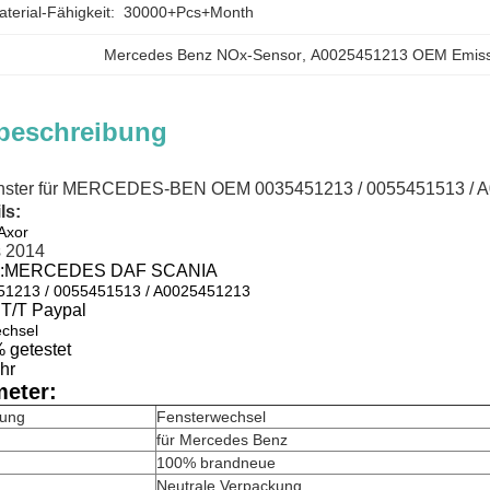
erial-Fähigkeit:
30000+Pcs+Month
Mercedes Benz NOx-Sensor
, 
A0025451213 OEM Emiss
beschreibung
Fenster für MERCEDES-BEN OEM 0035451213 / 0055451513 / 
ls:
Axor
s 2014
:
MERCEDES DAF SCANIA
51213 / 0055451513 / A0025451213
 T/T Paypal
chsel
 getestet
hr
eter:
nung
Fensterwechsel
für Mercedes Benz
100% brandneue
Neutrale Verpackung