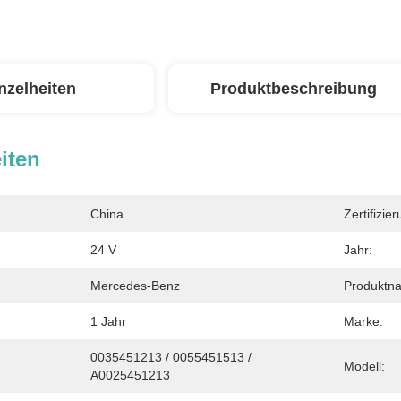
nzelheiten
Produktbeschreibung
iten
China
Zertifizier
24 V
Jahr:
Mercedes-Benz
Produktn
1 Jahr
Marke:
0035451213 / 0055451513 / 
Modell:
A0025451213