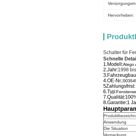
Versorgungsmat
Hervorheben:
Produkt
Schalter für 
Schnelle Detai
1.
Modell:
Atego 
2.
Jahr:
1998 bi
3.
Fahrzeugbau
4.
OE-Nr.:
00354
5Zahlungsfrist:
6.
Typ:
Fensterwe
7.
Qualität:
100%
8.
Garantie:1 Ja
Hauptparam
Produktbezeich
Anwendung
Die Situation
Verpackung