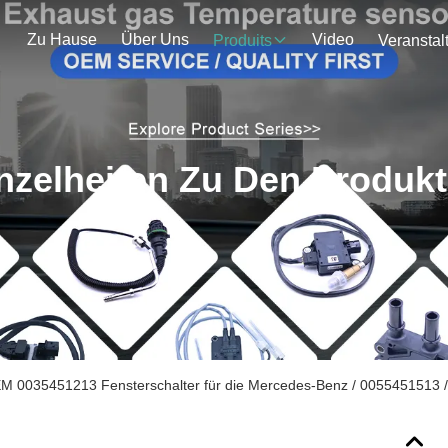
Zu Hause
Über Uns
Video
Produits
nzelheiten Zu Den Produk
M 0035451213 Fensterschalter für die Mercedes-Benz / 0055451513