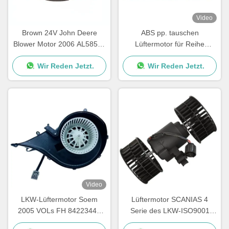
Video
Brown 24V John Deere
ABS pp. tauschen
Blower Motor 2006 AL58527
Lüftermotor für Reihe
62412082 eine Jahr-
Scanias G P R Soem
Wir Reden Jetzt.
Wir Reden Jetzt.
Garantie
1854876 2195206 1854877
DDSC003TT
Video
LKW-Lüftermotor Soem
Lüftermotor SCANIAS 4
2005 VOLs FH 84223449
Serie des LKW-ISO9001
82349000 7482349000
1995 Ventilatormotor Soem