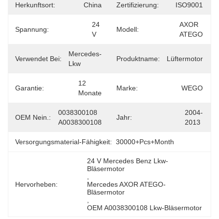
Herkunftsort:
China
Zertifizierung:
ISO9001
24 
AXOR 
Spannung:
Modell:
V
ATEGO
Mercedes-
Verwendet Bei:
Produktname:
Lüftermotor
Lkw
12 
Garantie:
Marke:
WEGO
Monate
0038300108 
2004-
OEM Nein.:
Jahr:
A0038300108
2013
Versorgungsmaterial-Fähigkeit:
30000+Pcs+Month
24 V Mercedes Benz Lkw-
Bläsermotor
, 
Hervorheben:
Mercedes AXOR ATEGO-
Bläsermotor
, 
OEM A0038300108 Lkw-Bläsermotor