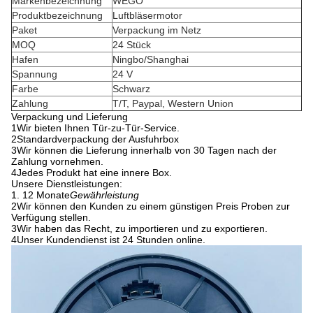
Markenbezeichnung
WEGO
Produktbezeichnung
Luftbläsermotor
Paket
Verpackung im Netz
MOQ
24 Stück
Hafen
Ningbo/Shanghai
Spannung
24 V
Farbe
Schwarz
Zahlung
T/T, Paypal, Western Union
Verpackung und Lieferung
1Wir bieten Ihnen Tür-zu-Tür-Service.
2Standardverpackung der Ausfuhrbox
3Wir können die Lieferung innerhalb von 30 Tagen nach der
Zahlung vornehmen.
4Jedes Produkt hat eine innere Box.
Unsere Dienstleistungen:
1. 12 Monate
Gewährleistung
2Wir können den Kunden zu einem günstigen Preis Proben zur
Verfügung stellen.
3Wir haben das Recht, zu importieren und zu exportieren.
4Unser Kundendienst ist 24 Stunden online.