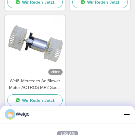
Wir Reden Jetzt.
Wir Reden Jetzt.
0130111184
Video
Weiß-Mercedes Ac Blower
Motor ACTROS MP2 Soem
2002 0028308408
Wir Reden Jetzt.
0130063602
8EW351024481
Weigo
Schnellkontakt
8:51 AM