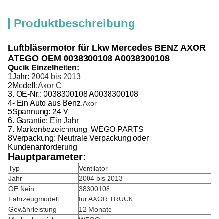
Produktbeschreibung
Luftbläsermotor für Lkw Mercedes BENZ AXOR
ATEGO OEM 0038300108 A0038300108
Qucik Einzelheiten:
1Jahr: 2
004 bis 2013
2Modell:
Axor C
3. OE-Nr.: 0038300108 A0038300108
4- Ein Auto aus Benz.
Axor
5Spannung: 24 V
6. Garantie: Ein Jahr
7. Markenbezeichnung: WEGO PARTS
8Verpackung: Neutrale Verpackung oder
Kundenanforderung
Hauptparameter:
Typ
Ventilator
Jahr
2004 bis 2013
OE Nein.
38300108
Fahrzeugmodell
für AXOR TRUCK
Gewährleistung
12 Monate