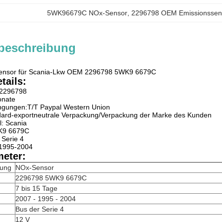
5WK96679C NOx-Sensor
, 
2296798 OEM Emissionssen
beschreibung
Sensor für Scania-Lkw OEM 2296798 5WK9 6679C
tails:
 2296798
onate
ngungen:T/T Paypal Western Union
ndard-exportneutrale Verpackung/Verpackung der Marke des Kunden
: Scania
WK9 6679C
 Serie 4
 1995-2004
eter:
nung
NOx-Sensor
2296798 5WK9 6679C
7 bis 15 Tage
2007 - 1995 - 2004
Bus der Serie 4
12 V