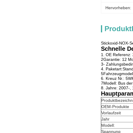
Hervorheben:
Produkt
Stickoxid-NOX-
Schnelle De
1. OE Referenz:
2Garantie: 12 M
3- Zahlungsbedi
4. Paketart:Sta
5Fahrzeugmodell
6. Kreuz Nr.: 5
7Modell: Bus der
8. Jahre: 2007-,
Hauptparam
Produktbezeich
OEM-Produkte
Vorlaufzeit
Jahr
Modell:
Spannung