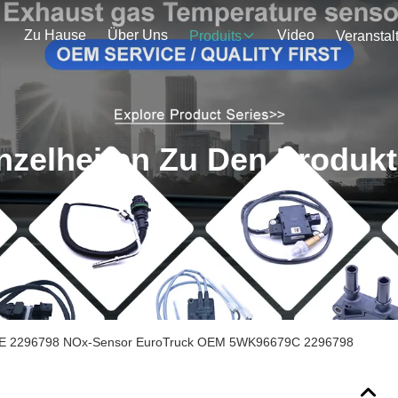
Zu Hause
Über Uns
Video
Produits
nzelheiten Zu Den Produk
OE 2296798 NOx-Sensor EuroTruck OEM 5WK96679C 2296798