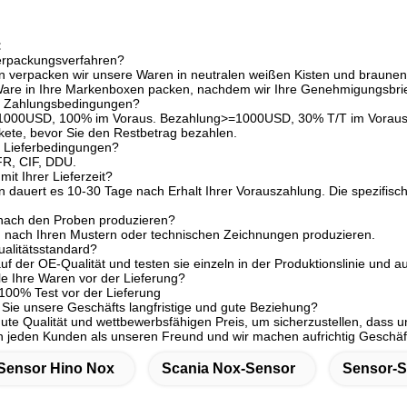
:
Verpackungsverfahren?
n verpacken wir unsere Waren in neutralen weißen Kisten und braunen
Ware in Ihre Markenboxen packen, nachdem wir Ihre Genehmigungsbr
re Zahlungsbedingungen?
1000USD, 100% im Voraus. Bezahlung>=1000USD, 30% T/T im Voraus, B
ete, bevor Sie den Restbetrag bezahlen.
e Lieferbedingungen?
R, CIF, DDU.
mit Ihrer Lieferzeit?
n dauert es 10-30 Tage nach Erhalt Ihrer Vorauszahlung. Die spezifisch
nach den Proben produzieren?
n nach Ihren Mustern oder technischen Zeichnungen produzieren.
ualitätsstandard?
auf der OE-Qualität und testen sie einzeln in der Produktionslinie und 
lle Ihre Waren vor der Lieferung?
 100% Test vor der Lieferung
ie unsere Geschäfts langfristige und gute Beziehung?
 gute Qualität und wettbewerbsfähigen Preis, um sicherzustellen, dass u
n jeden Kunden als unseren Freund und wir machen aufrichtig Geschä
Sensor Hino Nox
Scania Nox-Sensor
Sensor-S