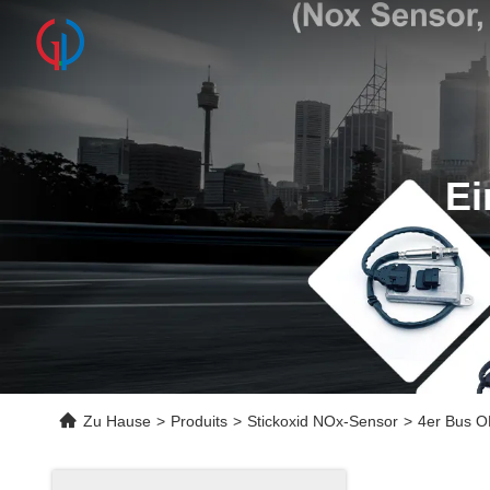
Ei
Zu Hause
>
Produits
>
Stickoxid NOx-Sensor
>
4er Bus 