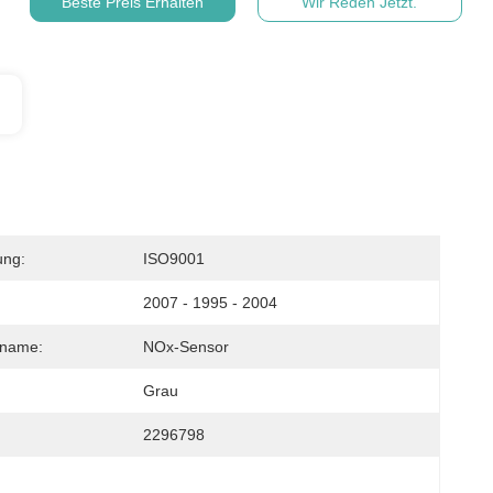
Beste Preis Erhalten
Wir Reden Jetzt.
ung:
ISO9001
2007 - 1995 - 2004
sname:
NOx-Sensor
Grau
2296798