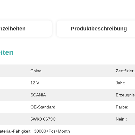
nzelheiten
Produktbeschreibung
iten
China
Zertifizier
12 V
Jahr:
SCANIA
Erzeugni
OE-Standard
Farbe:
5WK9 6679C
Nein.:
erial-Fähigkeit:
30000+Pcs+Month