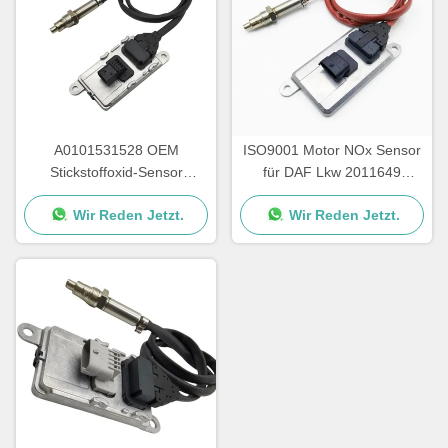
A0101531528 OEM
ISO9001 Motor NOx Sensor
Stickstoffoxid-Sensor
für DAF Lkw 2011649
NS1110 Mercedes Actros
1793379 5WK96628B
Wir Reden Jetzt.
Wir Reden Jetzt.
NOx-Sensor 5WK97330A
1697586