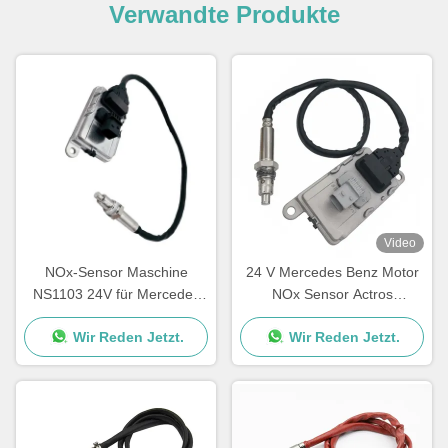
Verwandte Produkte
Video
NOx-Sensor Maschine
24 V Mercedes Benz Motor
NS1103 24V für Mercedes
NOx Sensor Actros
Benz Truck 5WK97329A
5WK97331A A0101531628
Wir Reden Jetzt.
Wir Reden Jetzt.