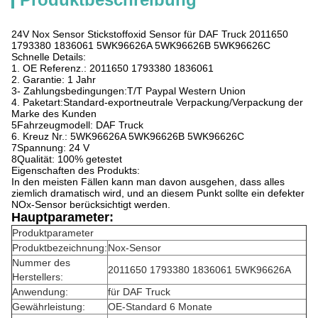
24V Nox Sensor Stickstoffoxid Sensor für DAF Truck 2011650
1793380 1836061 5WK96626A 5WK96626B 5WK96626C
Schnelle Details:
1. OE Referenz.: 2011650 1793380 1836061
2. Garantie: 1 Jahr
3- Zahlungsbedingungen:T/T Paypal Western Union
4. Paketart:Standard-exportneutrale Verpackung/Verpackung der
Marke des Kunden
5Fahrzeugmodell: DAF Truck
6. Kreuz Nr.: 5WK96626A 5WK96626B 5WK96626C
7Spannung: 24 V
8Qualität: 100% getestet
Eigenschaften des Produkts:
In den meisten Fällen kann man davon ausgehen, dass alles
ziemlich dramatisch wird, und an diesem Punkt sollte ein defekter
NOx-Sensor berücksichtigt werden.
Hauptparameter:
Produktparameter
Produktbezeichnung:
Nox-Sensor
Nummer des
2011650 1793380 1836061 5WK96626A
Herstellers:
Anwendung:
für DAF Truck
Gewährleistung:
OE-Standard 6 Monate