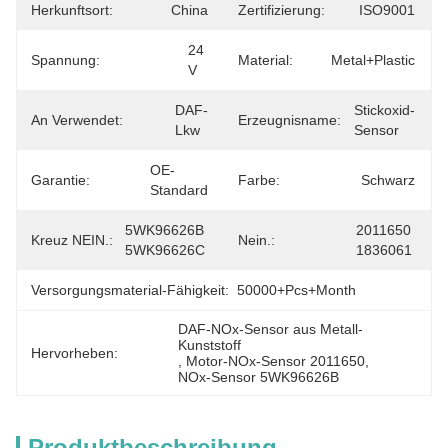
Herkunftsort:
China
Zertifizierung:
ISO9001
24 
Spannung:
Material:
Metal+plastic
V
DAF-
Stickoxid-
An Verwendet:
Erzeugnisname:
Lkw
Sensor
OE-
Garantie:
Farbe:
Schwarz
Standard
5WK96626B 
2011650 
Kreuz NEIN.:
Nein.:
5WK96626C
1836061
Versorgungsmaterial-Fähigkeit:
50000+Pcs+Month
DAF-NOx-Sensor aus Metall-
Kunststoff
Hervorheben:
, 
Motor-NOx-Sensor 2011650
, 
NOx-Sensor 5WK96626B
Produktbeschreibung