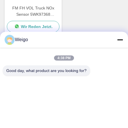
FM FH VOL Truck NOx
Sensor 5WK97368
22827991 24V 12 Monate
Wir Reden Jetzt.
Garantie
Weigo
Schnellkontakt
4:38 PM
Good day, what product are you looking for?
Adresse
Xi'ao-Industrie-Zone, Ruian-Stadt, Zhejiang Pro, China
325200
Tel.
86-18100162701
E-Mail-Adresse
Sales@wegoparts.com