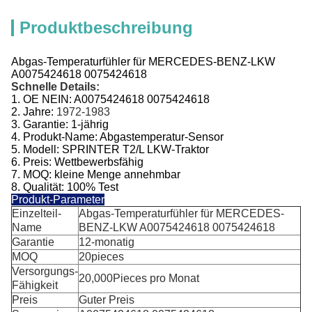
Produktbeschreibung
Abgas-Temperaturfühler für MERCEDES-BENZ-LKW
A0075424618 0075424618
Schnelle Details:
1.
OE NEIN:
A0075424618 0075424618
2. Jahre:
1972-1983
3.
Garantie: 1-jährig
4.
Produkt-Name: Abgastemperatur-
Sensor
5. Modell: SPRINTER T2/L LKW-Traktor
6. Preis: Wettbewerbsfähig
7. MOQ: kleine Menge annehmbar
8. Qualität: 100% Test
Produkt-Parameter
Einzelteil-
Abgas-Temperaturfühler für MERCEDES-
Name
BENZ-LKW A0075424618 0075424618
Garantie
12-monatig
MOQ
20pieces
Versorgungs-
20,000Pieces pro Monat
Fähigkeit
Preis
Guter Preis