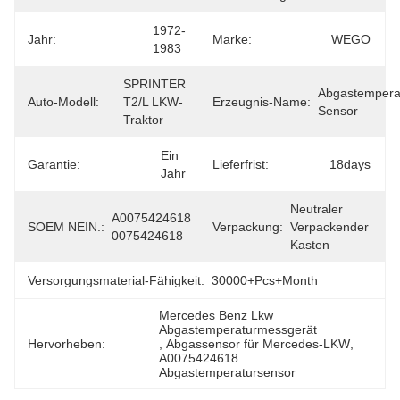
1972-
Jahr:
Marke:
WEGO
1983
SPRINTER 
Abgastempera
Auto-Modell:
T2/L LKW-
Erzeugnis-Name:
Sensor
Traktor
Ein 
Garantie:
Lieferfrist:
18days
Jahr
Neutraler 
A0075424618 
SOEM NEIN.:
Verpackung:
Verpackender 
0075424618
Kasten
Versorgungsmaterial-Fähigkeit:
30000+Pcs+Month
Mercedes Benz Lkw 
Abgastemperaturmessgerät
Hervorheben:
, 
Abgassensor für Mercedes-LKW
, 
A0075424618 
Abgastemperatursensor