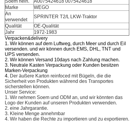
Soem nein.
A0075424618 0075424618
Marke
WEGO
An
SPRINTER T2/L LKW-Traktor
verwendet
Qualität
OE-Qualität
Jahr
1972-1983
Verpacken&delivery
1. Wir können auf dem Luftweg, durch Meer und durch Eil
versenden. und wir können durch EMS, DHL, TNT und
UPS versenden.
2.
Wir können Versand 10days nach Zahlung machen.
3. Neutrale Kasten Verpackung oder Kunden besitzen
Marken-Verpackung
4.
Der äußere Karton reinfoced mit Bügeln, die die
Sicherheit von Produkten während des Transportes
sicherstellen können.
Unser Service:
1. Wir nehmen Soem und ODM an, und wir könnten das 
Logo der Kunden auf unseren Produkten verwenden.
2. 
eine Jahrgarantie.
3. 
Kleine Menge annehmbar
4. 
Wir haben die Rechte zu importieren und zu exportieren.