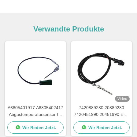
Verwandte Produkte
Video
A6805401917 A6805402417
7420889280 20889280
Abgastemperatursensor für
7420451990 20451990 EGT
Frachtliner Detroit
Sensor für DEUTZ Lkw
Wir Reden Jetzt.
Wir Reden Jetzt.
Abgastemperatursensor