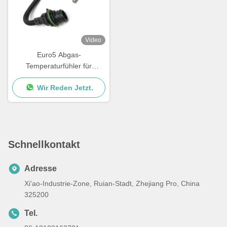
Video
Euro5 Abgas-
Temperaturfühler für
Mercedes Benz Soem
Wir Reden Jetzt.
61530628 A0061530628
A1614310103
Schnellkontakt
Adresse
Xi'ao-Industrie-Zone, Ruian-Stadt, Zhejiang Pro, China
325200
Tel.