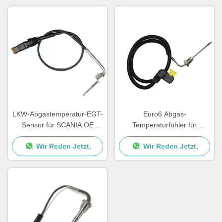
LKW-Abgastemperatur-EGT-
Euro6 Abgas-
Sensor für SCANIA OE
Temperaturfühler für
2265872 2253825 1882567
Mercedes Benz Soem
Wir Reden Jetzt.
Wir Reden Jetzt.
75424918 0105423518
A0075424918