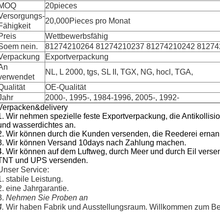
MOQ
20pieces
Versorgungs-
20,000Pieces pro Monat
Fähigkeit
Preis
Wettbewerbsfähig
Soem nein.
81274210264 81274210237 81274210242 81274
Verpackung
Exportverpackung
An
NL, L 2000, tgs, SL II, TGX, NG, hocl, TGA,
verwendet
Qualität
OE-Qualität
Jahr
2000-, 1995-, 1984-1996, 2005-, 1992-
Verpacken&delivery
1. Wir nehmen spezielle feste Exportverpackung, die Antikollision
und wasserdichtes an.
2.
Wir können durch die Kunden versenden, die Reederei ernan
3. Wir können Versand 10days nach Zahlung machen.
4. Wir können auf dem Luftweg, durch Meer und durch Eil vers
TNT und UPS versenden.
Unser Service:
1. stabile Leistung.
2. eine Jahrgarantie.
3. 
Nehmen Sie Proben an
4. 
Wir haben Fabrik und Ausstellungsraum. Willkommen zum B