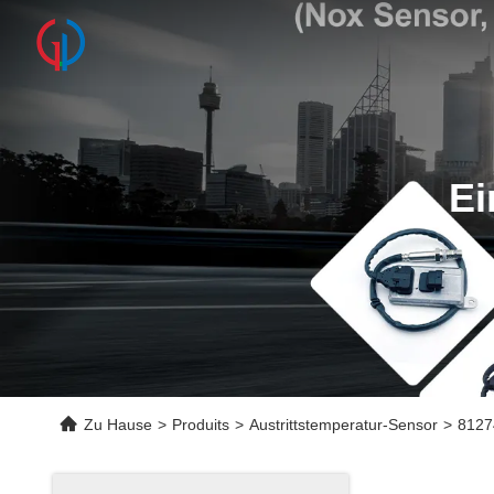
Ei
Zu Hause
>
Produits
>
Austrittstemperatur-Sensor
>
8127