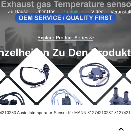
Zu Hause
Über Uns
Video
Produits
nzelheiten Zu Den Produk
4210253 Austrittstemperatur-Sensor für MANN 81274210237 812742