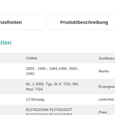
nzelheiten
Produktbeschreibung
iten
CHINA
Zertifizier
2000-, 1995-, 1984-1996, 2005-, 
Marke:
1992-
NL, L 2000, Tgs, SL II, TGX, NG, 
Erzeugni
Hocl, TGA,
12-Monatig
Lieferfrist:
81274210264 81274210237 
Preis:
81274210242 81274210253