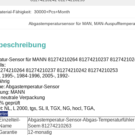
erial-Fähigkeit:
30000+Pcs+Month
Abgastemperatursensor für MAN
, 
MAN-Auspufftempera
beschreibung
eratur-Sensor für MANN 81274210264 81274210237 81274210
ls:
1274210264 81274210237 81274210242 81274210253
, 1995-, 1984-1996, 2005-, 1992-
ährig
e: Abgastemperatur-
Sensor
tung:
MANN
 neutrale Verpackung
0% geprüft
: NL, L 2000, tgs, SL II, TGX, NG, hocl, TGA,
eter
Einzelteil-
Abgastemperatur-Sensor-Abgas-Temperaturfühler
Name
Soem 81274210263
Garantie
12-monatig