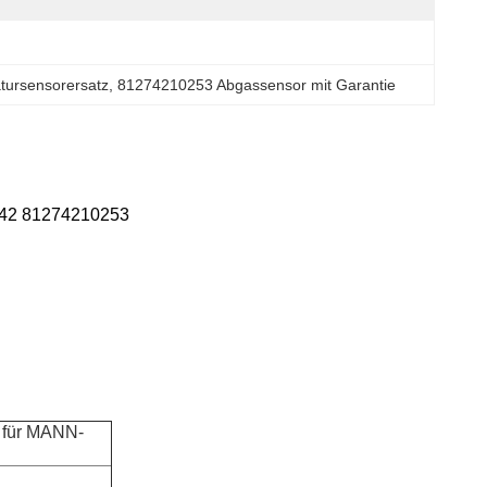
tursensorersatz
, 
81274210253 Abgassensor mit Garantie
242 81274210253
 für MANN-