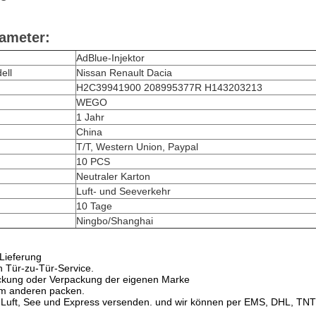
ameter:
AdBlue-Injektor
ell
Nissan Renault Dacia
H2C39941900 208995377R H143203213
WEGO
1 Jahr
China
T/T, Western Union, Paypal
10 PCS
Neutraler Karton
Luft- und Seeverkehr
10 Tage
Ningbo/Shanghai
Lieferung
n Tür-zu-Tür-Service.
ckung oder Verpackung der eigenen Marke
em anderen packen.
 Luft, See und Express versenden. und wir können per EMS, DHL, TN