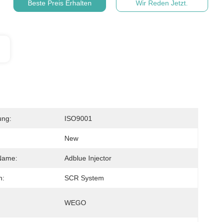
Beste Preis Erhalten
Wir Reden Jetzt.
ung:
ISO9001
New
Name:
Adblue Injector
n:
SCR System
WEGO