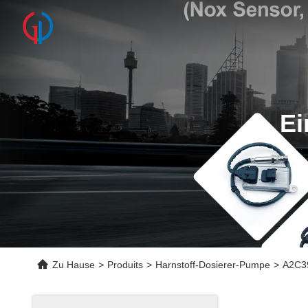
Ei
Zu Hause
>
Produits
>
Harnstoff-Dosierer-Pumpe
>
A2C39