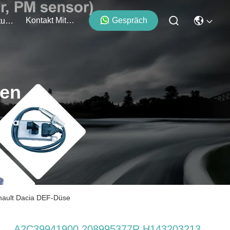
Kontakt Mit Uns
Gespräch
Veranstaltungen
ten
nault Dacia DEF-Düse
A2C39941900 208995377R H143203213