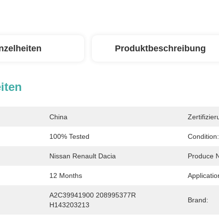
nzelheiten
Produktbeschreibung
iten
China
Zertifizier
100% Tested
Condition:
Nissan Renault Dacia
Produce 
12 Months
Applicatio
A2C39941900 208995377R 
Brand:
H143203213