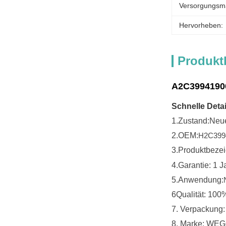
Versorgungsmat
Hervorheben:
Produkt
A2C39941900
Schnelle Detai
1.
Zustand:
Neu
2.
OEM:
H2C399
3.
Produktbeze
4.
Garantie: 1 J
5.
Anwendung:
6Qualität: 100
7. Verpackung:
8. Marke: WE