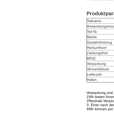
Produktpar
Teilname
Anwendungsmod
Teil Nr.
Marke
Gewährleistung
Herkunftsort
Zahlungsfrist
MOQ
Verpackung
Versanddauer
Lieferzeit
Hafen:
Verpackung und 
1Wir bieten Ihne
2Neutrale Verpa
3- Einer nach d
4Wir können per