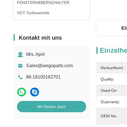
FENSTERHEBERSCHALTER
VGT-Turboantrieb
Ei
Kontakt mit uns
Einzelhe
Mrs. April
Sales@wegoparts.com
Herkunftsort:
86-18100162701
Quality:
Used On:
Guarranty:
Wir Reden Jetzt.
OEM No.: