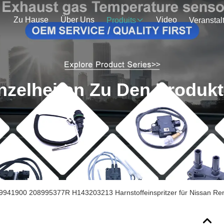
Zu Hause
Über Uns
Video
Produits
nzelheiten Zu Den Produk
941900 208995377R H143203213 Harnstoffeinspritzer für Nissan Re