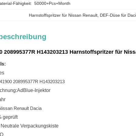
erial-Fähigkeit:
50000+Pcs+Month
Harnstoffspritzer für Nissan Renault
, 
DEF-Düse für Dac
beschreibung
 208995377R H143203213 Harnstoffspritzer für Niss
ls:
es
41900 208995377R H143203213
ichnung:
AdBlue-Injektor
ahr
Nissan Renault Dacia
% geprüft
 Neutrale Verpackungskiste
GO