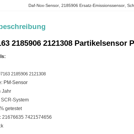
Daf-Nox-Sensor
, 
2185906 Ersatz-Emissionssensor
, 
Sch
beschreibung
63 2185906 2121308 Partikelsensor 
ls:
u
7163 2185906 2121308
e:
PM-Sensor
n Jahr
 SCR-System
0% getestet
r.: 21676635 7421574656
ck