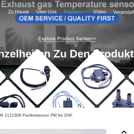
Zu Hause
Über Uns
Video
Produits
nzelheiten Zu Den Produk
 2121308 Partikelsensor PM für DAF