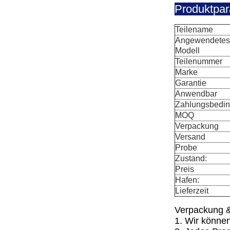
Produktpa
Teilename
Angewendetes
Modell
Teilenummer
Marke
Garantie
Anwendbar
Zahlungsbedi
MOQ
Verpackung
Versand
Probe
Zustand:
Preis
Hafen:
Lieferzeit
Verpackung &
1. Wir können