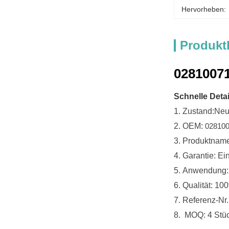
Hervorheben:
Produkt
02810071
Schnelle Detai
1.
Zustand:
Ne
2.
OEM:
028100
3.
Produktnam
4.
Garantie: Ei
5.
Anwendung:
6. Qualität: 10
7. Referenz-N
8. MOQ: 4 Stü