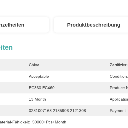
nzelheiten
Produktbeschreibung
iten
China
Zertifizier
Acceptable
Condition:
EC360 EC460
Produce 
13 Month
Applicatio
0281007163 2185906 2121308
Payment:
erial-Fähigkeit:
50000+Pcs+Month