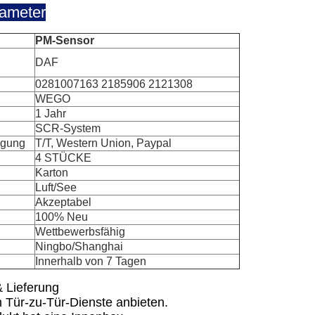
rameter
PM-Sensor
DAF
0281007163 2185906 2121308
WEGO
1 Jahr
SCR-System
ngung
T/T, Western Union, Paypal
4 STÜCKE
Karton
Luft/See
Akzeptabel
100% Neu
Wettbewerbsfähig
Ningbo/Shanghai
Innerhalb von 7 Tagen
 Lieferung
 Tür-zu-Tür-Dienste anbieten.