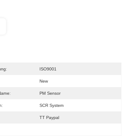
ung:
ISO9001
New
Name:
PM Sensor
n:
SCR System
TT Paypal